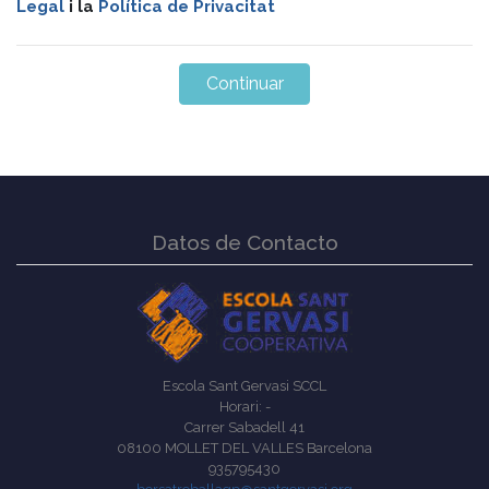
Legal
i la
Política de Privacitat
Datos de Contacto
Escola Sant Gervasi SCCL
Horari: -
Carrer Sabadell 41
08100 MOLLET DEL VALLES Barcelona
935795430