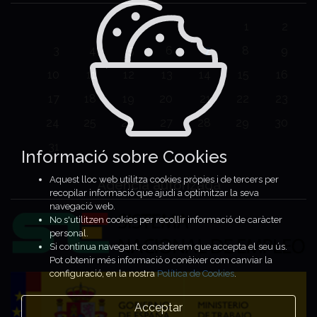
1
2
3
4
5
6
7
8
9
10
11
12
13
14
15
16
17
18
19
20
21
22
23
24
25
26
27
28
29
30
31
Informació sobre Cookies
Aquest lloc web utilitza cookies pròpies i de tercers per
Agencia autorizada
recopilar informació que ajudi a optimitzar la seva
navegació web.
No s'utilitzen cookies per recollir informació de caràcter
personal.
Si continua navegant, considerem que accepta el seu ús.
Pot obtenir més informació o conèixer com canviar la
configuració, en la nostra
Política de Cookies
.
Acceptar