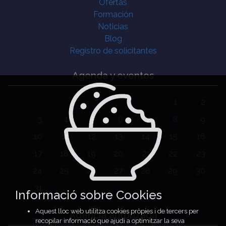
Ofertas
Formación
Noticias
Blog
Registro de solicitantes
Agenda y eventos
1
2
3
4
5
6
7
8
9
10
11
12
13
14
15
16
17
18
19
20
21
22
23
24
25
26
27
28
29
30
31
Informació sobre Cookies
Aquest lloc web utilitza cookies pròpies i de tercers per
Agencia autorizada
recopilar informació que ajudi a optimitzar la seva