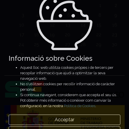
1
2
3
4
5
6
7
8
9
10
11
12
13
14
15
16
17
18
19
20
21
22
23
24
25
26
27
28
29
30
31
Informació sobre Cookies
Aquest lloc web utilitza cookies pròpies i de tercers per
Agencia autorizada
recopilar informació que ajudi a optimitzar la seva
navegació web.
No s'utilitzen cookies per recollir informació de caràcter
personal.
Si continua navegant, considerem que accepta el seu ús.
Pot obtenir més informació o conèixer com canviar la
configuració, en la nostra
Política de Cookies
.
Acceptar