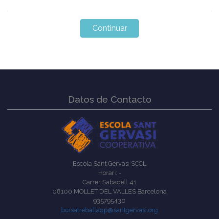
Datos de Contacto
Escola Sant Gervasi SCCL
Horari: -
Carrer Sabadell 41
08100 MOLLET DEL VALLES Barcelona
935795430
borsatreballaqp@santgervasi.org