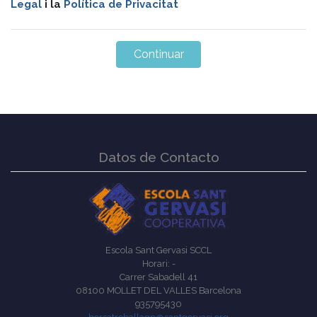
Legal
i la
Política de Privacitat
Datos de Contacto
Escola Sant Gervasi SCCL
Horari: -
Carrer Sabadell 41
08100 MOLLET DEL VALLES Barcelona
935795430