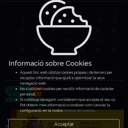
1
2
3
4
5
6
7
8
9
10
11
12
13
14
15
16
17
18
19
20
21
22
23
24
25
26
27
28
29
30
31
Informació sobre Cookies
Aquest lloc web utilitza cookies pròpies i de tercers per
Agencia autorizada
recopilar informació que ajudi a optimitzar la seva
navegació web.
No s'utilitzen cookies per recollir informació de caràcter
personal.
Si continua navegant, considerem que accepta el seu ús.
Pot obtenir més informació o conèixer com canviar la
configuració, en la nostra
Política de Cookies
.
Acceptar