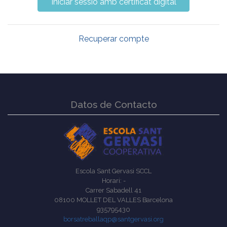
Recuperar compte
Datos de Contacto
Escola Sant Gervasi SCCL
Horari: -
Carrer Sabadell 41
08100 MOLLET DEL VALLES Barcelona
935795430
borsatreballaqp@santgervasi.org