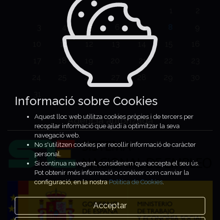
1
2
3
4
5
6
7
8
9
10
11
12
13
14
15
16
17
18
19
20
21
22
23
24
25
26
27
28
29
30
31
Informació sobre Cookies
Aquest lloc web utilitza cookies pròpies i de tercers per
Agencia autorizada
recopilar informació que ajudi a optimitzar la seva
navegació web.
No s'utilitzen cookies per recollir informació de caràcter
personal.
Si continua navegant, considerem que accepta el seu ús.
Pot obtenir més informació o conèixer com canviar la
configuració, en la nostra
Política de Cookies
.
Acceptar