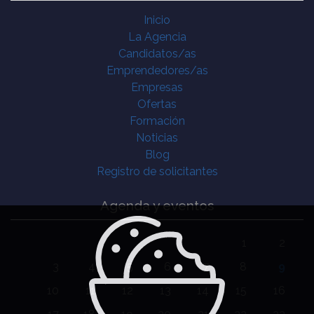
Inicio
La Agencia
Candidatos/as
Emprendedores/as
Empresas
Ofertas
Formación
Noticias
Blog
Registro de solicitantes
Agenda y eventos
1
2
3
4
5
6
7
8
9
10
11
12
13
14
15
16