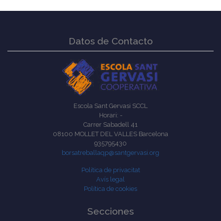
Datos de Contacto
Escola Sant Gervasi SCCL
Horari: -
Carrer Sabadell 41
08100 MOLLET DEL VALLES Barcelona
935795430
borsatreballaqp@santgervasi.org
Política de privacitat
Avís legal
Política de cookies
Secciones