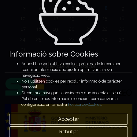
3
4
5
6
7
8
9
10
11
12
13
14
15
16
17
18
19
20
21
22
23
24
25
26
27
28
29
30
31
Informació sobre Cookies
Aquest lloc web utilitza cookies pròpies i de tercers per
Agencia autorizada
recopilar informació que ajudi a optimitzar la seva
navegació web.
No s'utilitzen cookies per recollir informació de caràcter
personal.
Si continua navegant, considerem que accepta el seu ús.
Pot obtenir més informació o conèixer com canviar la
configuració, en la nostra
Política de Cookies
.
Acceptar
Rebutjar