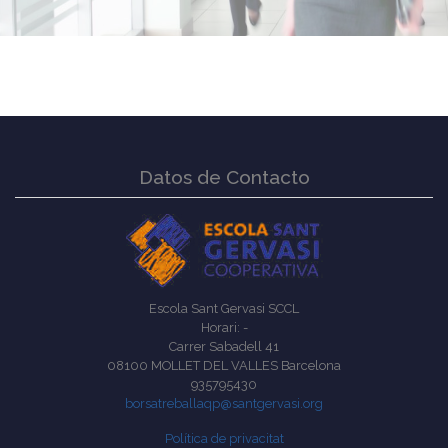
Datos de Contacto
Escola Sant Gervasi SCCL
Horari: -
Carrer Sabadell 41
08100 MOLLET DEL VALLES Barcelona
935795430
borsatreballaqp@santgervasi.org
Política de privacitat